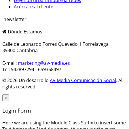
Leyenda urbana sobre la redes
Acércate al cliente
newsletter
Dónde Estamos
Calle de Leonardo Torres Quevedo 1 Torrelavega
39300 Cantabria
E-mail:
marketing@av-media.es
Tel: 942897294 - 659368497
© 2026 Un desarrollo
AV Media Comunicación Social
. All
rights reserved.
×
Login Form
Here we are using the Module Class Suffix to insert some
Text before the Module comes, this works with every